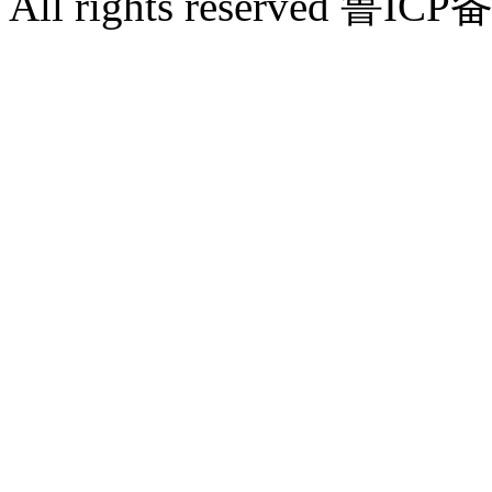
All rights reserved 鲁IC
zlxk